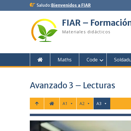
Saltar
Saludo:
Bienvenidos a FIAR
al
contenido
FIAR – Formació
Materiales didácticos
Maths
Code
Soldad
Avanzado 3 – Lecturas
A1
A2
A3