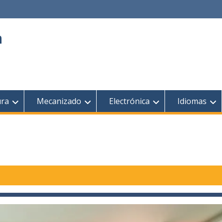
n
ura
Mecanizado
Electrónica
Idiomas