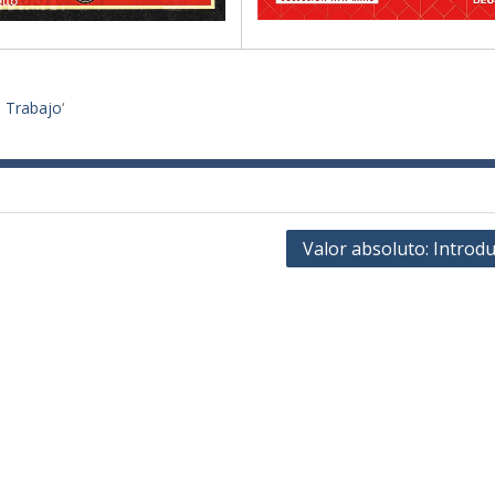
e Trabajo
‘
Valor absoluto: Introd