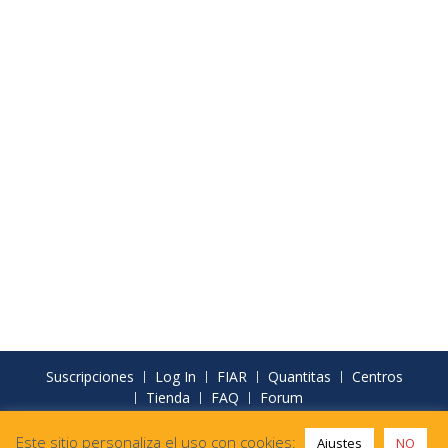
Suscripciones
Log In
FIAR
Quantitas
Centros
Tienda
FAQ
Forum
FIAR Formación - Materiales didácticos para la IA
Este sitio personaliza el uso con cookies:
Ajustes
NO