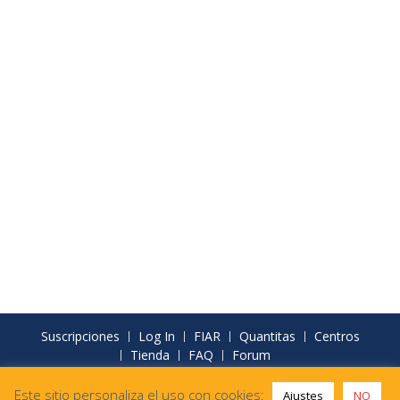
Suscripciones
Log In
FIAR
Quantitas
Centros
Tienda
FAQ
Forum
FIAR Formación - Materiales didácticos para la IA
Este sitio personaliza el uso con cookies:
Ajustes
NO