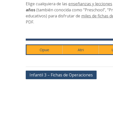
Elige cualquiera de las
enseñanzas y lecciones
años
(también conocida como “Preschool”, “Pre
educativos) para disfrutar de
miles de fichas d
PDF.
Opue
Atri
Navegación
Infantil 3 – Fichas de Operaciones
de
entradas