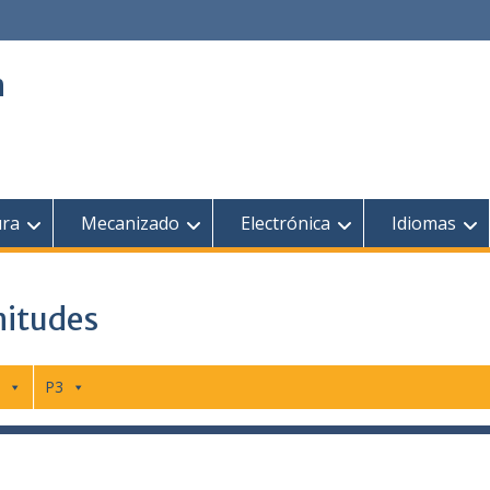
n
ura
Mecanizado
Electrónica
Idiomas
nitudes
P3