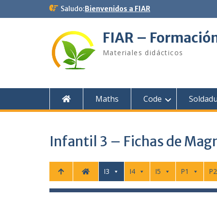
Saltar
Saludo:
Bienvenidos a FIAR
al
contenido
FIAR – Formació
Materiales didácticos
Maths
Code
Soldad
Infantil 3 – Fichas de Mag
I3
I4
I5
P1
P2