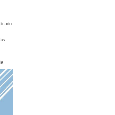
tinado
las
la