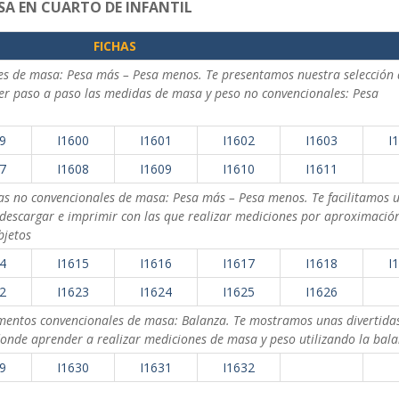
SA EN CUARTO DE INFANTIL
FICHAS
es de masa: Pesa más – Pesa menos. Te presentamos nuestra selección 
er paso a paso las medidas de masa y peso no convencionales: Pesa
9
I1600
I1601
I1602
I1603
I
7
I1608
I1609
I1610
I1611
as no convencionales de masa: Pesa más – Pesa menos. Te facilitamos 
a descargar e imprimir con las que realizar mediciones por aproximació
bjetos
4
I1615
I1616
I1617
I1618
I
2
I1623
I1624
I1625
I1626
umentos convencionales de masa: Balanza. Te mostramos unas divertida
donde aprender a realizar mediciones de masa y peso utilizando la bal
9
I1630
I1631
I1632