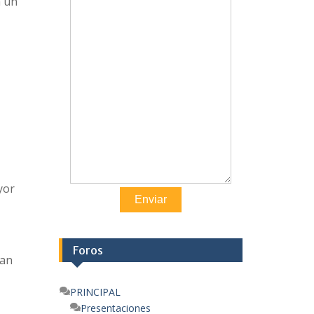
n un
yor
Enviar
Foros
dan
PRINCIPAL
Presentaciones