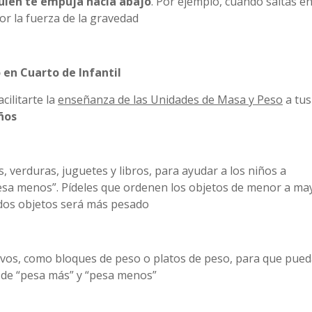
guien te empuja hacia abajo
. Por ejemplo, cuando saltas e
or la fuerza de la gravedad
en Cuarto de Infantil
cilitarte la
enseñanza de las Unidades de Masa y Peso
a tus
años
as, verduras, juguetes y libros, para ayudar a los niños a
esa menos”. Pídeles que ordenen los objetos de menor a ma
 dos objetos será más pesado
ivos, como bloques de peso o platos de peso, para que pue
 de “pesa más” y “pesa menos”