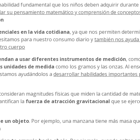
abilidad fundamental que los niños deben adquirir durante
lar su pensamiento matemático y comprensión de concepto
ón
nciales en la vida cotidiana
, ya que nos permiten determi
cesitamos para nuestro consumo diario y
también nos ayuda
stro cuerpo
endan a usar diferentes instrumentos de medición
, com
s unidades de medida
como los gramos y las onzas. Al ens
 estamos ayudándolos a
desarrollar habilidades importantes 
consideran magnitudes físicas que miden la cantidad de mat
ntifican la
fuerza de atracción gravitacional
que se ejerc
ne un objeto
. Por ejemplo, una manzana tiene más masa qu
a