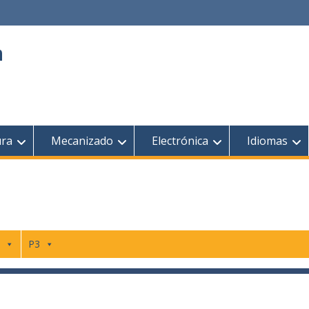
n
ura
Mecanizado
Electrónica
Idiomas
P3