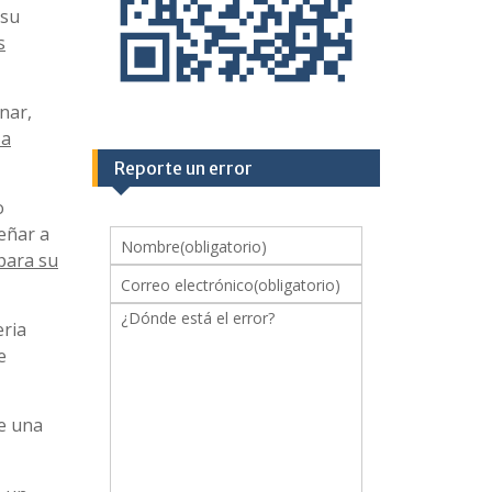
 su
s
nar,
 a
Reporte un error
o
eñar a
Nombre
(obligatorio)
para su
Correo electrónico
(obligatorio)
¿Dónde está el error?
eria
e
e una