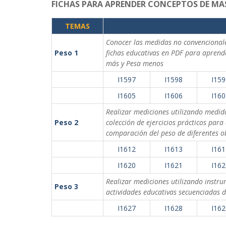
FICHAS PARA APRENDER CONCEPTOS DE MA
TEMAS
Conocer las medidas no convencional
Peso 1
fichas educativas en PDF para aprend
más y Pesa menos
I1597
I1598
I159
I1605
I1606
I160
Realizar mediciones utilizando medid
Peso 2
colección de ejercicios prácticos par
comparación del peso de diferentes o
I1612
I1613
I161
I1620
I1621
I162
Realizar mediciones utilizando instr
Peso 3
actividades educativas secuenciadas 
I1627
I1628
I162