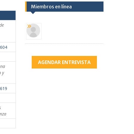
Miembros en línea
de
1604
AGENDAR ENTREVISTA
una
n y
1619
s
anza