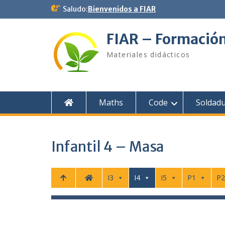
Saltar
Saludo:
Bienvenidos a FIAR
al
contenido
FIAR – Formació
Materiales didácticos
Maths
Code
Soldad
Infantil 4 – Masa
I3
I4
I5
P1
P2