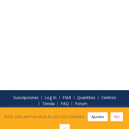
Suscripciones
Log In
FIAR
Quantitas
Centros
Tienda
FAQ
Forum
FIAR Formación - Materiales didácticos para la IA
Este sitio personaliza el uso con cookies:
Ajustes
NO
Funciona gracias a WordPress
|
Education Hub por
WEN
Themes
SI