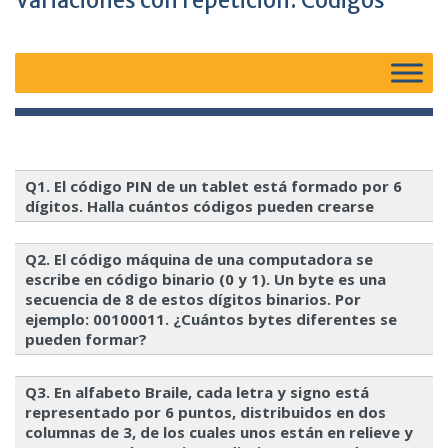
Variaciones con repetición: Códigos
Q1. El código PIN de un tablet está formado por 6
dígitos. Halla cuántos códigos pueden crearse
RO
E
n = 10, r = 6
Q2. El código máquina de una computadora se
escribe en código binario (0 y 1). Un byte es una
secuencia de 8 de estos dígitos binarios. Por
ejemplo: 00100011. ¿Cuántos bytes diferentes se
pueden formar?
Q3. En alfabeto Braile, cada letra y signo está
representado por 6 puntos, distribuidos en dos
RO
E
n = 2, r = 8
columnas de 3, de los cuales unos están en relieve y